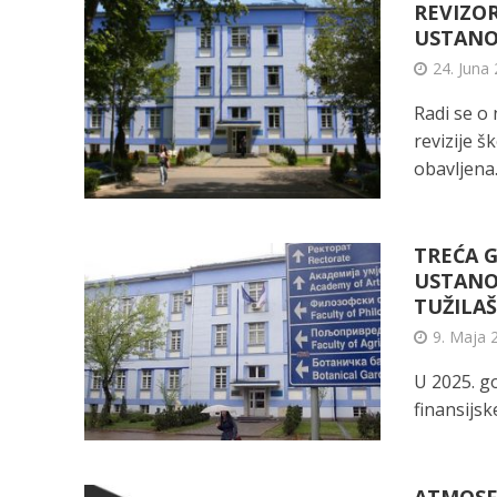
REVIZOR
USTANOV
24. Juna 
Radi se o
revizije š
obavljena.
TREĆA G
USTANOV
TUŽILAŠ
9. Maja 
U 2025. g
finansijsk