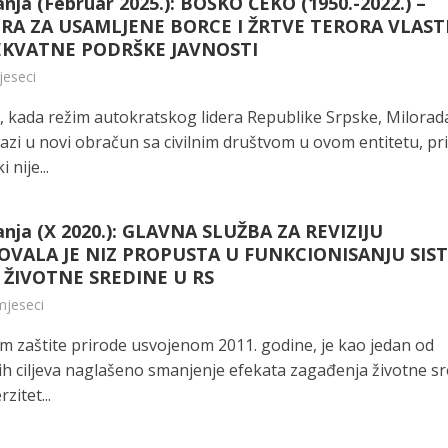
nja (Februar 2025.): BOŠKO ČEKO (1950.-2022.) –
RA ZA USAMLJENE BORCE I ŽRTVE TERORA VLAST
EKVATNE PODRŠKE JAVNOSTI
jeseci
, kada režim autokratskog lidera Republike Srpske, Milorad
azi u novi obračun sa civilnim društvom u ovom entitetu, pr
 nije...
anja (X 2020.): GLAVNA SLUŽBA ZA REVIZIJU
OVALA JE NIZ PROPUSTA U FUNKCIONISANJU SIS
 ŽIVOTNE SREDINE U RS
mjeseci
om zaštite prirode usvojenom 2011. godine, je kao jedan od
nih ciljeva naglašeno smanjenje efekata zagađenja životne s
zitet...