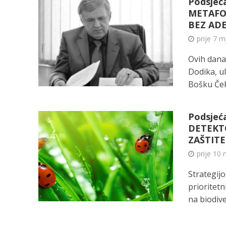
Podsjeća
METAFO
BEZ AD
prije 7 m
Ovih dana
Dodika, ul
Bošku Čeki
Podsjeć
DETEKT
ZAŠTITE
prije 10 
Strategij
prioritet
na biodiver