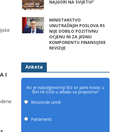
NAJGORI NA SVIJETU!“
.
MINISTARSTVO
UNUTRAŠNJIH POSLOVA RS
ijske
NIJE DOBILO POZITIVNU
OCJENU NI ZA JEDNU
KOMPONENTU FINANSIJSKE
REVIZIJE
Anketa
A I
Ko je najodgovorniji što se javni novac u
BiH ne troši u skladu sa propisima?
vedene
Revizorski uredi
Parlamenti