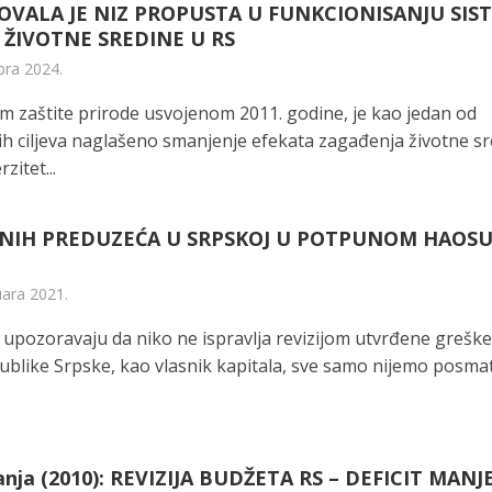
OVALA JE NIZ PROPUSTA U FUNKCIONISANJU SIS
 ŽIVOTNE SREDINE U RS
bra 2024.
om zaštite prirode usvojenom 2011. godine, je kao jedan od
nih ciljeva naglašeno smanjenje efekata zagađenja životne s
zitet...
VNIH PREDUZEĆA U SRPSKOJ U POTPUNOM HAOS
uara 2021.
i upozoravaju da niko ne ispravlja revizijom utvrđene greške
ublike Srpske, kao vlasnik kapitala, sve samo nijemo posmat
anja (2010): REVIZIJA BUDŽETA RS – DEFICIT MANJ