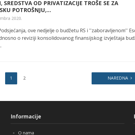
, SREDSTVA OD PRIVATIZACIJE TROŠE SE ZA
SKU POTROŠNJU,…
embra 2020.
Podsjećanja, ove nedjelje o budžetu RS i ''zaboravljenom'' E
dnosno o reviziji konsolidovanog finansijskog izvještaja bud
.
1
2
NAREDNA
Informacije
O nama