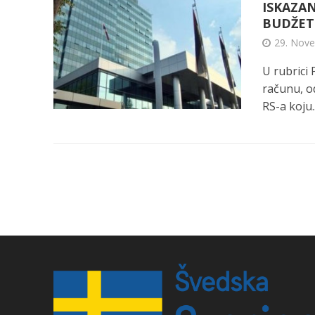
ISKAZAN
BUDŽET
29. Nov
U rubrici 
računu, o
RS-a koju..