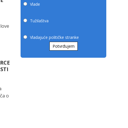
JE
Vlade
Tužilaštva
slove
Vladajuće političke stranke
Potvrđujem
ORCE
STI
a
iča o