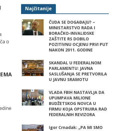
I
Najčitanije
ČUDA SE DOGAĐAJU? –
MINISTARSTVO RADA I
BORAČKO-INVALIDSKE
a
ZAŠTITE RS DOBILO
iča o
POZITIVNU OCJENU PRVI PUT
NAKON 2011. GODINE
SKANDAL U FEDERALNOM
PARLAMENTU: JAVNA
TEMA
SASLUŠANJA SE PRETVORILA
U JAVNU SRAMOTU
VLADA FBIH NASTAVLJA DA
UPUMPAVA MILIONE
BUDŽETSKOG NOVCA U
redine
FIRMU KOJA OPSTRUIRA RAD
FEDERALNIH REVIZORA
Igor Crnadak: „PA MI SMO