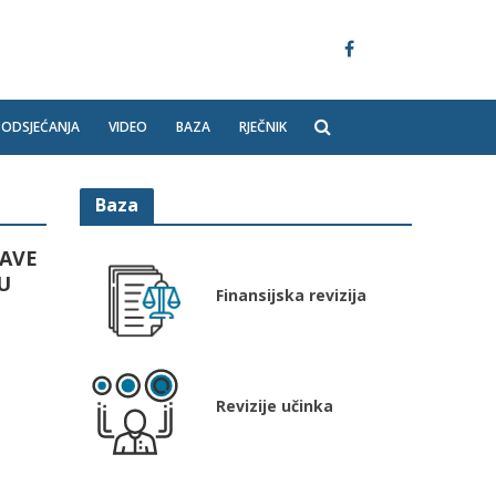
PODSJEĆANJA
VIDEO
BAZA
RJEČNIK
Baza
BAVE
U
Finansijska revizija
Revizije učinka