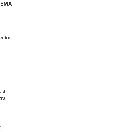
TEMA
redine
U
, a
ra.
E