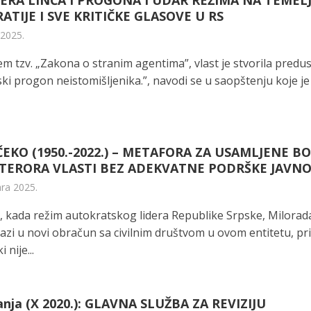
RA LINČA I PROGONA I UDAR REŽIMA NA TEMEL
TIJE I SVE KRITIČKE GLASOVE U RS
 2025.
em tzv. „Zakona o stranim agentima”, vlast je stvorila predu
ki progon neistomišljenika.”, navodi se u saopštenju koje je
EKO (1950.-2022.) – METAFORA ZA USAMLJENE B
 TERORA VLASTI BEZ ADEKVATNE PODRŠKE JAVNO
ara 2025.
, kada režim autokratskog lidera Republike Srpske, Milorad
azi u novi obračun sa civilnim društvom u ovom entitetu, pr
 nije...
anja (X 2020.): GLAVNA SLUŽBA ZA REVIZIJU