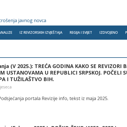
 trošenja javnog novca
ANALIZE
IZ REVIZORSKIH IZVJEŠTAJA
REGIJA I SVIJET
IZDVOJENO
anja (V 2025.): TREĆA GODINA KAKO SE REVIZORI 
M USTANOVAMA U REPUBLICI SRPSKOJ. POČELI S
IPA I TUŽILAŠTVO BIH.
mjeseca
Podsjećanja portala Revizije info, tekst iz maja 2025.