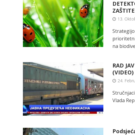
DETEKT
ZAŠTITE
13. Okto
Strategij
prioritet
na biodiver
RAD JA
(VIDEO)
24. Febr
Stručnjac
Vlada Rep
Podsjeć