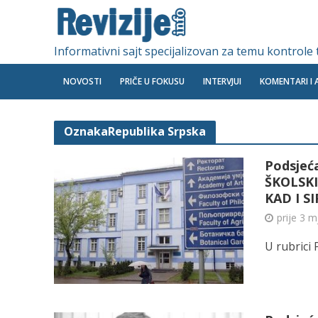
Informativni sajt specijalizovan za temu kontrole
NOVOSTI
PRIČE U FOKUSU
INTERVJUI
KOMENTARI I 
OznakaRepublika Srpska
Podsjeć
ŠKOLSKI
KAD I S
prije 3 
U rubrici 