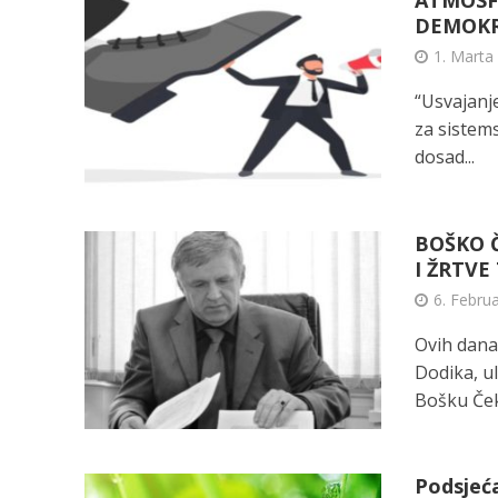
ATMOSFE
DEMOKRA
1. Marta
“Usvajanj
za sistems
dosad...
BOŠKO Č
I ŽRTVE
6. Febru
Ovih dana
Dodika, ul
Bošku Čeki
Podsjeć