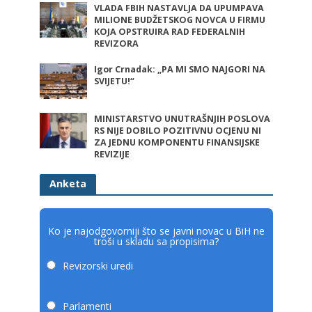
VLADA FBIH NASTAVLJA DA UPUMPAVA
MILIONE BUDŽETSKOG NOVCA U FIRMU
KOJA OPSTRUIRA RAD FEDERALNIH
REVIZORA
Igor Crnadak: „PA MI SMO NAJGORI NA
SVIJETU!“
MINISTARSTVO UNUTRAŠNJIH POSLOVA
RS NIJE DOBILO POZITIVNU OCJENU NI
ZA JEDNU KOMPONENTU FINANSIJSKE
REVIZIJE
Anketa
Ko je najodgovorniji što se javni novac u BiH ne
troši u skladu sa propisima?
Revizorski uredi
Parlamenti