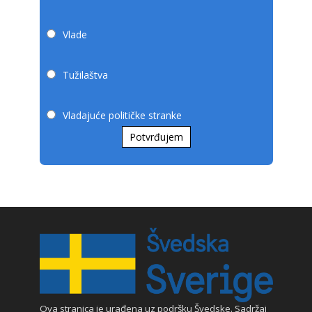
Vlade
Tužilaštva
Vladajuće političke stranke
Potvrđujem
Ova stranica je urađena uz podršku Švedske. Sadržaj