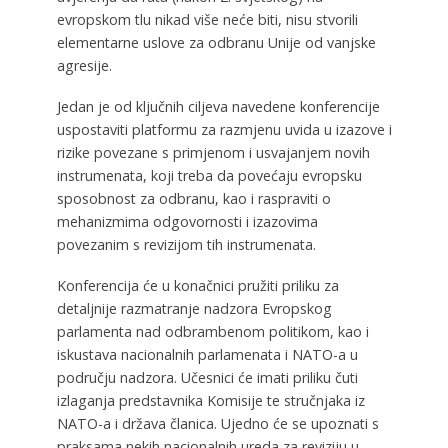
evropskom tlu nikad više neće biti, nisu stvorili
elementarne uslove za odbranu Unije od vanjske
agresije.
Jedan je od ključnih ciljeva navedene konferencije
uspostaviti platformu za razmjenu uvida u izazove i
rizike povezane s primjenom i usvajanjem novih
instrumenata, koji treba da povećaju evropsku
sposobnost za odbranu, kao i raspraviti o
mehanizmima odgovornosti i izazovima
povezanim s revizijom tih instrumenata.
Konferencija će u konačnici pružiti priliku za
detaljnije razmatranje nadzora Evropskog
parlamenta nad odbrambenom politikom, kao i
iskustava nacionalnih parlamenata i NATO-a u
području nadzora. Učesnici će imati priliku čuti
izlaganja predstavnika Komisije te stručnjaka iz
NATO-a i država članica. Ujedno će se upoznati s
praksama nekih nacionalnih ureda za reviziju u