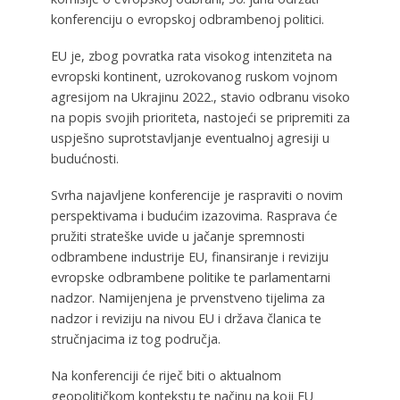
konferenciju o evropskoj odbrambenoj politici.
EU je, zbog povratka rata visokog intenziteta na
evropski kontinent, uzrokovanog ruskom vojnom
agresijom na Ukrajinu 2022., stavio odbranu visoko
na popis svojih prioriteta, nastojeći se pripremiti za
uspješno suprotstavljanje eventualnoj agresiji u
budućnosti.
Svrha najavljene konferencije je raspraviti o novim
perspektivama i budućim izazovima. Rasprava će
pružiti strateške uvide u jačanje spremnosti
odbrambene industrije EU, finansiranje i reviziju
evropske odbrambene politike te parlamentarni
nadzor. Namijenjena je prvenstveno tijelima za
nadzor i reviziju na nivou EU i država članica te
stručnjacima iz tog područja.
Na konferenciji će riječ biti o aktualnom
geopolitičkom kontekstu te načinu na koji EU