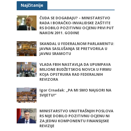
Najčitanije
ČUDA SE DOGAĐAJU? – MINISTARSTVO
RADA I BORAČKO-INVALIDSKE ZAŠTITE
RS DOBILO POZITIVNU OCJENU PRVI PUT
NAKON 2011. GODINE
SKANDAL U FEDERALNOM PARLAMENTU:
JAVNA SASLUŠANJA SE PRETVORILA U
JAVNU SRAMOTU
VLADA FBIH NASTAVLJA DA UPUMPAVA
MILIONE BUDŽETSKOG NOVCA U FIRMU
KOJA OPSTRUIRA RAD FEDERALNIH
REVIZORA
Igor Crnadak: „PA MI SMO NAJGORI NA
SVIJETU!“
MINISTARSTVO UNUTRAŠNJIH POSLOVA
RS NIJE DOBILO POZITIVNU OCJENU NI
ZA JEDNU KOMPONENTU FINANSIJSKE
REVIZIJE