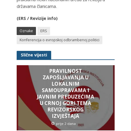
državama članicama.
(ERS / Revizije info)
Oznake
ERS
Konferencija o evropskoj odbrambenoj politici
Slične vijesti
PRAVILNOST
ZAPOŠLJAVANJA U
LOKALNIM
SAMOUPRAVAMA I
JAVNIM PREDUZEĆIMA
U CRNOJ GORI TEMA
REVIZORSKOG
IZVJEŠTAJA
prije 2 dana