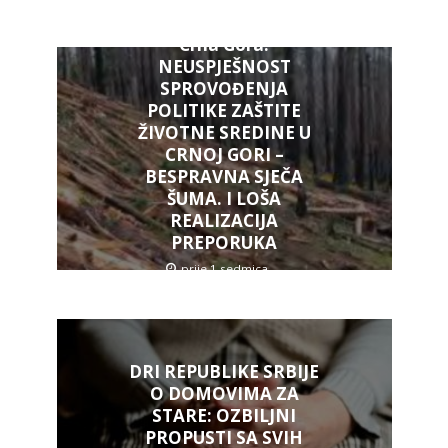
Crna Gora:
NEUSPJEŠNOST
SPROVOĐENJA
POLITIKE ZAŠTITE
ŽIVOTNE SREDINE U
CRNOJ GORI –
BESPRAVNA SJEČA
ŠUMA. I LOŠA
REALIZACIJA
PREPORUKA
prije 1 sedmica
DRI REPUBLIKE SRBIJE
O DOMOVIMA ZA
STARE: OZBILJNI
PROPUSTI SA SVIH