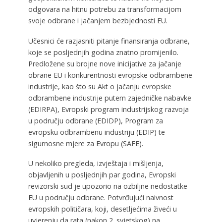
odgovara na hitnu potrebu za transformacijom
svoje odbrane i jačanjem bezbjednosti EU.
Učesnici će razjasniti pitanje finansiranja odbrane,
koje se posljednjih godina znatno promijenilo.
Predložene su brojne nove inicijative za jačanje
obrane EU i konkurentnosti evropske odbrambene
industrije, kao što su Akt o jačanju evropske
odbrambene industrije putem zajedničke nabavke
(EDIRPA), Evropski program industrijskog razvoja
u području odbrane (EDIDP), Program za
evropsku odbrambenu industriju (EDIP) te
sigurnosne mjere za Evropu (SAFE).
U nekoliko pregleda, izvještaja i mišljenja,
objavljenih u posljednjih par godina, Evropski
revizorski sud je upozorio na ozbiljne nedostatke
EU u području odbrane. Potvrđujući naivnost
evropskih političara, koji, desetljećima živeći u
uvjerenju da rata (nakon 2. svjetskog) na