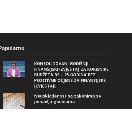
Popularno
KONSOLIDOVANI GODIŠNJI
FINANSIJSKI IZVJEŠTAJ ZA KORISNIKE
BUDŽETA RS – 25 GODINA BEZ
POZITIVNE OCJENE ZA FINANSIJSKE
IZVJEŠTAJE
Neusklađenost sa zakonima se
ponavlja godinama
Revizorske izvještaje nema ko da
čita