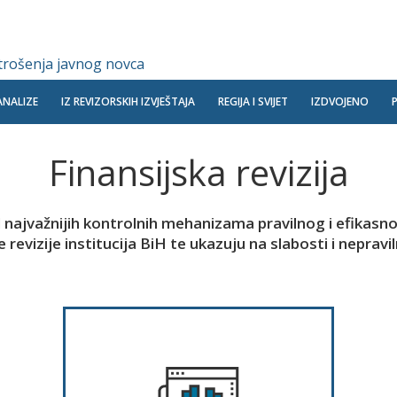
 trošenja javnog novca
ANALIZE
IZ REVIZORSKIH IZVJEŠTAJA
REGIJA I SVIJET
IZDVOJENO
Finansijska revizija
 najvažnijih kontrolnih mehanizama pravilnog i efikasnog
 revizije institucija BiH te ukazuju na slabosti i nepravi