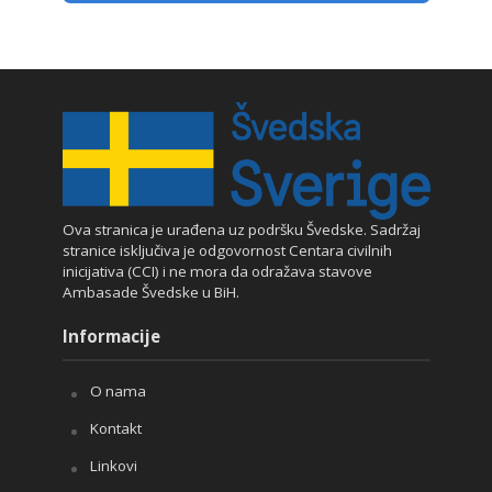
Ova stranica je urađena uz podršku Švedske. Sadržaj
stranice isključiva je odgovornost Centara civilnih
inicijativa (CCI) i ne mora da odražava stavove
Ambasade Švedske u BiH.
Informacije
O nama
Kontakt
Linkovi