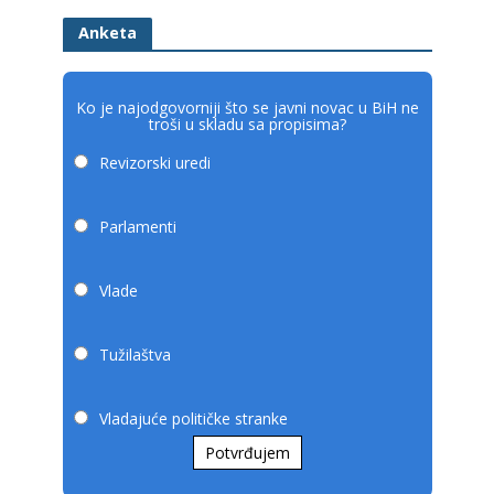
Anketa
Ko je najodgovorniji što se javni novac u BiH ne
troši u skladu sa propisima?
Revizorski uredi
Parlamenti
Vlade
Tužilaštva
Vladajuće političke stranke
Potvrđujem