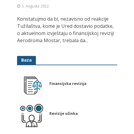
5. Avgusta 2022.
Konstatujmo da bi, nezavisno od reakcije
Tužilaštva, kome je Ured dostavio podatke,
o aktuelnom izvještaju o finansijskoj reviziji
Aerodroma Mostar, trebala da...
Baza
Finansijska revizija
Revizije učinka