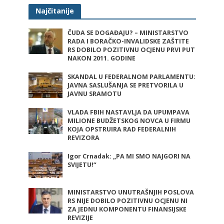
Najčitanije
ČUDA SE DOGAĐAJU? – MINISTARSTVO
RADA I BORAČKO-INVALIDSKE ZAŠTITE
RS DOBILO POZITIVNU OCJENU PRVI PUT
NAKON 2011. GODINE
SKANDAL U FEDERALNOM PARLAMENTU:
JAVNA SASLUŠANJA SE PRETVORILA U
JAVNU SRAMOTU
VLADA FBIH NASTAVLJA DA UPUMPAVA
MILIONE BUDŽETSKOG NOVCA U FIRMU
KOJA OPSTRUIRA RAD FEDERALNIH
REVIZORA
Igor Crnadak: „PA MI SMO NAJGORI NA
SVIJETU!“
MINISTARSTVO UNUTRAŠNJIH POSLOVA
RS NIJE DOBILO POZITIVNU OCJENU NI
ZA JEDNU KOMPONENTU FINANSIJSKE
REVIZIJE