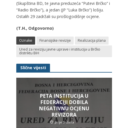
(Skupština BD, te javna preduzeća “Putevi Brčko” i
“Radio Brčko”), a jedan (JP “Luka Brčko”) lošiju.
Ostalih 29 zadržali su prošlogodišnje ocjene.
(T.H., Odgovorno)
Oznake
Finansijske revizije
Realizacija plana
Ured za reviziju javne uprave i institucija u Brčko
distriktu BiH
Slične vijesti
PETA INSTITUCIJA U
FEDERACIJI DOBILA
NEGATIVNU OCJENU
REVIZORA
prije 5 dana