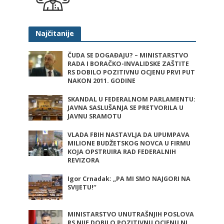
Najčitanije
ČUDA SE DOGAĐAJU? – MINISTARSTVO
RADA I BORAČKO-INVALIDSKE ZAŠTITE
RS DOBILO POZITIVNU OCJENU PRVI PUT
NAKON 2011. GODINE
SKANDAL U FEDERALNOM PARLAMENTU:
JAVNA SASLUŠANJA SE PRETVORILA U
JAVNU SRAMOTU
VLADA FBIH NASTAVLJA DA UPUMPAVA
MILIONE BUDŽETSKOG NOVCA U FIRMU
KOJA OPSTRUIRA RAD FEDERALNIH
REVIZORA
Igor Crnadak: „PA MI SMO NAJGORI NA
SVIJETU!“
MINISTARSTVO UNUTRAŠNJIH POSLOVA
RS NIJE DOBILO POZITIVNU OCJENU NI