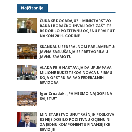
Najčitanije
ČUDA SE DOGAĐAJU? – MINISTARSTVO
RADA I BORAČKO-INVALIDSKE ZAŠTITE
RS DOBILO POZITIVNU OCJENU PRVI PUT
NAKON 2011. GODINE
SKANDAL U FEDERALNOM PARLAMENTU:
JAVNA SASLUŠANJA SE PRETVORILA U
JAVNU SRAMOTU
VLADA FBIH NASTAVLJA DA UPUMPAVA
MILIONE BUDŽETSKOG NOVCA U FIRMU
KOJA OPSTRUIRA RAD FEDERALNIH
REVIZORA
Igor Crnadak: „PA MI SMO NAJGORI NA
SVIJETU!“
MINISTARSTVO UNUTRAŠNJIH POSLOVA
RS NIJE DOBILO POZITIVNU OCJENU NI
ZA JEDNU KOMPONENTU FINANSIJSKE
REVIZIJE