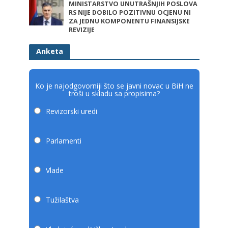
MINISTARSTVO UNUTRAŠNJIH POSLOVA
RS NIJE DOBILO POZITIVNU OCJENU NI
ZA JEDNU KOMPONENTU FINANSIJSKE
REVIZIJE
Anketa
Ko je najodgovorniji što se javni novac u BiH ne
troši u skladu sa propisima?
Revizorski uredi
Parlamenti
Vlade
Tužilaštva