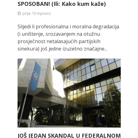
SPOSOBAN! (Ili: Kako kum kaže)
prije 10 mjeseci
Slijedi li profesionalna i moralna degradacija
(i uništenje, srozavanjem na otužnu
prosječnost netalasajućih partijskih
sinekura) još jedne izuzetno značajne...
JOŠ JEDAN SKANDAL U FEDERALNOM