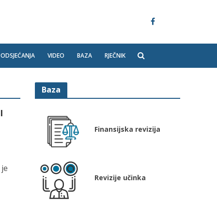
PODSJEĆANJA
VIDEO
BAZA
RJEČNIK
Baza
I
Finansijska revizija
 je
Revizije učinka