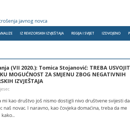
 trošenja javnog novca
ANALIZE
IZ REVIZORSKIH IZVJEŠTAJA
REGIJA I SVIJET
IZDVOJENO
nja (VII 2020.): Tomica Stojanović: TREBA USVOJIT
KU MOGUĆNOST ZA SMJENU ZBOG NEGATIVNIH
SKIH IZVJEŠTAJA
mjesec
 mi kao društvo još nismo dostigli nivo društvene svijesti da
ac naš novac. I naravno, kao čovjeka domaćina, treba da me
 kako...