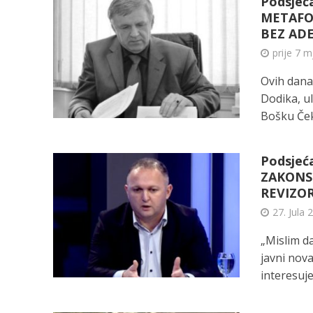
Podsjeća
METAFO
BEZ AD
prije 7 m
Ovih dana
Dodika, ul
Bošku Čeki
Podsjeća
ZAKONS
REVIZOR
27. Jula 
„Mislim da
javni nov
interesuje