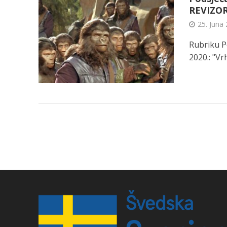
REVIZO
25. Juna 
Rubriku P
2020.: "Vr