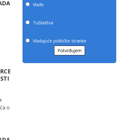
RADA
Vlade
Tužilaštva
Vladajuće političke stranke
Potvrđujem
ORCE
STI
a
iča o
RADA