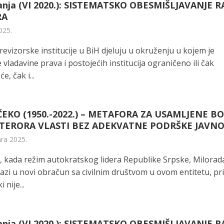
anja (VI 2020.): SISTEMATSKO OBESMIŠLJAVANJE 
RA
025.
evizorske institucije u BiH djeluju u okruženju u kojem je
 vladavine prava i postojećih institucija ograničeno ili čak
e, čak i...
EKO (1950.-2022.) – METAFORA ZA USAMLJENE B
 TERORA VLASTI BEZ ADEKVATNE PODRŠKE JAVNO
ara 2025.
, kada režim autokratskog lidera Republike Srpske, Milorad
azi u novi obračun sa civilnim društvom u ovom entitetu, pr
 nije...
anja (VI 2020.): SISTEMATSKO OBESMIŠLJAVANJE 