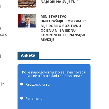
NAJGORI NA SVIJETU!“
I
MINISTARSTVO
UNUTRAŠNJIH POSLOVA RS
NIJE DOBILO POZITIVNU
a
OCJENU NI ZA JEDNU
iča o
KOMPONENTU FINANSIJSKE
REVIZIJE
Anketa
I
Ko je najodgovorniji što se javni novac u
BiH ne troši u skladu sa propisima?
 je
Revizorski uredi
Parlamenti