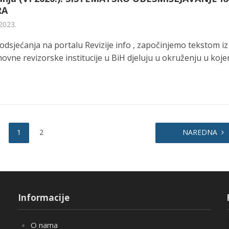
RA
2023.
odsjećanja na portalu Revizije info , započinjemo tekstom iz
hovne revizorske institucije u BiH djeluju u okruženju u kojem
1
2
NAREDNA
Informacije
O nama