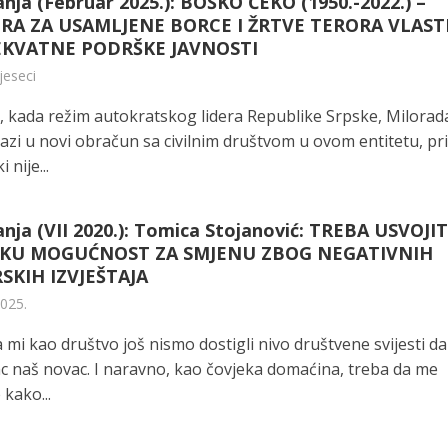
nja (Februar 2025.): BOŠKO ČEKO (1950.-2022.) –
RA ZA USAMLJENE BORCE I ŽRTVE TERORA VLAST
EKVATNE PODRŠKE JAVNOSTI
jeseci
, kada režim autokratskog lidera Republike Srpske, Milorad
azi u novi obračun sa civilnim društvom u ovom entitetu, pr
 nije...
nja (VII 2020.): Tomica Stojanović: TREBA USVOJIT
KU MOGUĆNOST ZA SMJENU ZBOG NEGATIVNIH
SKIH IZVJEŠTAJA
2025.
 mi kao društvo još nismo dostigli nivo društvene svijesti da
ac naš novac. I naravno, kao čovjeka domaćina, treba da me
 kako...