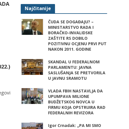
RADA
Najčitanije
ČUDA SE DOGAĐAJU? –
MINISTARSTVO RADA I
BORAČKO-INVALIDSKE
ZAŠTITE RS DOBILO
POZITIVNU OCJENU PRVI PUT
NAKON 2011. GODINE
SKANDAL U FEDERALNOM
22.)
PARLAMENTU: JAVNA
SASLUŠANJA SE PRETVORILA
U JAVNU SRAMOTU
VLADA FBIH NASTAVLJA DA
jegovi
UPUMPAVA MILIONE
BUDŽETSKOG NOVCA U
FIRMU KOJA OPSTRUIRA RAD
FEDERALNIH REVIZORA
Igor Crnadak: „PA MI SMO