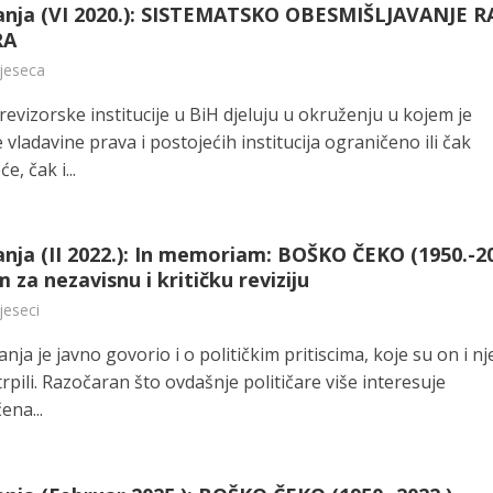
anja (VI 2020.): SISTEMATSKO OBESMIŠLJAVANJE 
RA
mjeseca
evizorske institucije u BiH djeluju u okruženju u kojem je
 vladavine prava i postojećih institucija ograničeno ili čak
e, čak i...
nja (II 2022.): In memoriam: BOŠKO ČEKO (1950.-20
m za nezavisnu i kritičku reviziju
jeseci
nja je javno govorio i o političkim pritiscima, koje su on i n
trpili. Razočaran što ovdašnje političare više interesuje
ena...