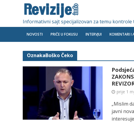
Informativni sajt specijalizovan za temu kontrole
NOVOSTI
PRIČE U FOKUSU
INTERVJUI
KOMENTARI I 
OznakaBoško Čeko
Podsjeća
ZAKONS
REVIZOR
prije 1 
„Mislim da
javni nov
interesuje