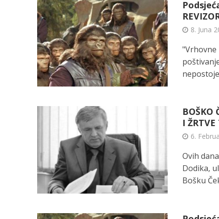
Podsjeć
REVIZO
8. Juna 2
"Vrhovne r
poštivanje
nepostojeć
BOŠKO Č
I ŽRTVE
6. Febru
Ovih dana
Dodika, ul
Bošku Čeki
Podsjeć