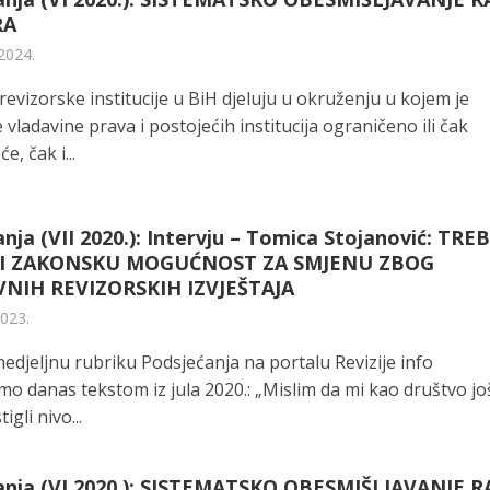
RA
2024.
evizorske institucije u BiH djeluju u okruženju u kojem je
 vladavine prava i postojećih institucija ograničeno ili čak
e, čak i...
nja (VII 2020.): Intervju – Tomica Stojanović: TRE
TI ZAKONSKU MOGUĆNOST ZA SMJENU ZBOG
NIH REVIZORSKIH IZVJEŠTAJA
2023.
edjeljnu rubriku Podsjećanja na portalu Revizije info
mo danas tekstom iz jula 2020.: „Mislim da mi kao društvo jo
igli nivo...
anja (VI 2020.): SISTEMATSKO OBESMIŠLJAVANJE 