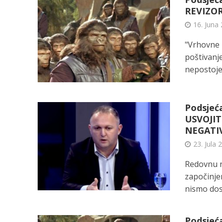
REVIZO
16. Juna 
"Vrhovne r
poštivanje
nepostojeć
Podsjeća
USVOJI
NEGATIV
23. Jula 
Redovnu n
započinje
nismo dost
Podsjeć