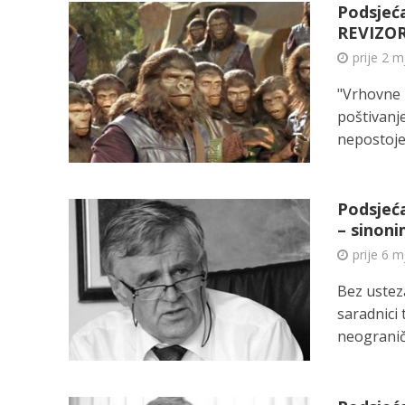
Podsjeć
REVIZO
prije 2 
"Vrhovne r
poštivanje
nepostojeć
Podsjeća
– sinoni
prije 6 m
Bez usteza
saradnici 
neogranič